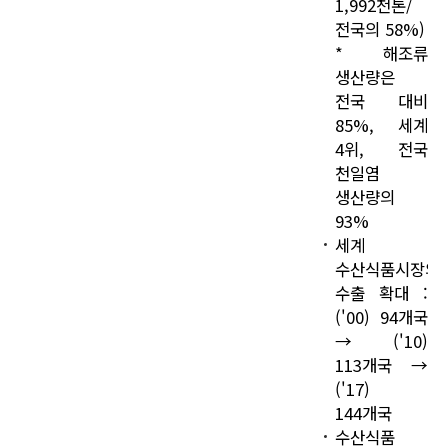
1,992천톤/
전국의 58%)
* 해조류
생산량은
전국 대비
85%, 세계
4위, 전국
천일염
생산량의
93%
세계
수산식품시장의
수출 확대 :
('00) 94개국
→ ('10)
113개국 →
('17)
144개국
수산식품