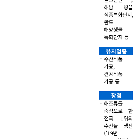
해남 땅끝
식품특화단지,
완도
해양생물
특화단지 등
유치업종
수산식품
가공,
건강식품
가공 등
장점
해조류를
중심으로 한
전국 1위의
수산물 생산
('19년