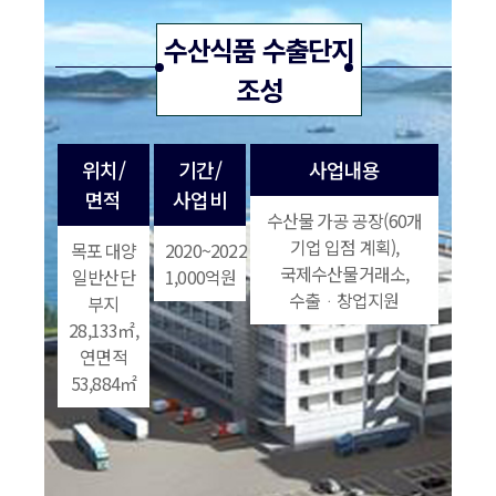
수산식품 수출단지
조성
위치/
기간/
사업내용
면적
사업비
수산물 가공 공장(60개
기업 입점 계획),
목포 대양
2020~2022
국제수산물거래소,
일반산단
1,000억원
수출ᆞ창업지원
부지
28,133㎡,
연면적
53,884㎡