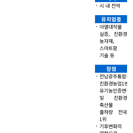
시 내 전역
유치업종
아열대작물
실증, 친환경
농자재,
스마트팜
기술 등
장점
전남광주통합특
친환경농업1번
유기농인증면적
및 친환경
축산물
출하량 전국
1위
기후변화의